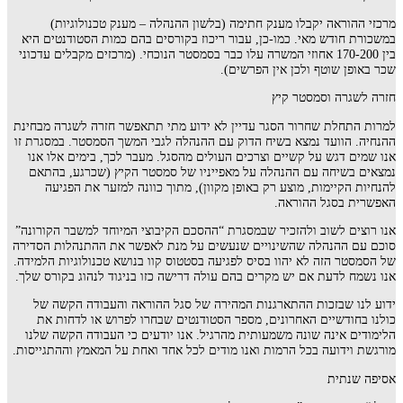
מרכזי ההוראה יקבלו מענק חתימה (בלשון ההנהלה – מענק טכנולוגיות)
במשכורת חודש מאי. כמו-כן, עבור ריכוז בקורסים בהם כמות הסטודנטים היא
בין 170-200 אחוזי המשרה עלו כבר בסמסטר הנוכחי. (מרכזים מקבלים עדכוני
שכר באופן שוטף ולכן אין הפרשים).
חזרה לשגרה וסמסטר קיץ
למרות התחלת שחרור הסגר עדיין לא ידוע מתי תתאפשר חזרה לשגרה מבחינת
ההנחיה. הוועד נמצא בשיח הדוק עם ההנהלה לגבי המשך הסמסטר. במסגרת זו
אנו שמים דגש על קשיים וצרכים העולים מהסגל. מעבר לכך, בימים אלו אנו
נמצאים בשיחה עם ההנהלה על מאפייניו של סמסטר הקיץ (שכרגע, בהתאם
להנחיות הקיימות, מוצע רק באופן מקוון), מתוך כוונה למזער את הפגיעה
האפשרית בסגל ההוראה.
אנו רוצים לשוב ולהזכיר שבמסגרת “ההסכם הקיבוצי המיוחד למשבר הקורונה”
סוכם עם ההנהלה שהשינויים שנעשים על מנת לאפשר את ההתנהלות הסדירה
של הסמסטר הזה לא יהוו בסיס לפגיעה בסטטוס קוו בנושא טכנולוגיות הלמידה.
אנו נשמח לדעת אם יש מקרים בהם עולה דרישה כזו בניגוד לנהוג בקורס שלך.
ידוע לנו שבזכות ההתארגנות המהירה של סגל ההוראה והעבודה הקשה של
כולנו בחודשיים האחרונים, מספר הסטודנטים שבחרו לפרוש או לדחות את
הלימודים אינה שונה משמעותית מהרגיל. אנו יודעים כי העבודה הקשה שלנו
מורגשת וידועה בכל הרמות ואנו מודים לכל אחד ואחת על המאמץ וההתגייסות.
אסיפה שנתית