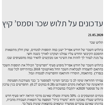
עדכונים על תלוש שכר וסמס’ קיץ
21.05.2020
תלוש שכר
בתלוש השכר של חודש אפריל ישנן כמה תוספות למנחים, שהן חלק מתוצאות
ההסכם הקיבוצי החדש עליו עמלנו ושקדנו לאורך כשנה וחצי.
על מנת לעזור לך לזהות את השינוי אנו מבקשים להאיר כמה מהסעיפים שבו.
בתלוש השכר של חודש אפריל מופיע סעיף “הפרשים” הכולל את תוספות השכר
בהתאם להצמדה לטבלאות השכר החל מאוקטובר 2018 (בהתייחס לכל שנה
בנפרד). בהתאמה, הוסדרו והותאמו ההפרשות לפנסיה וגמל.
עמיתי ההוראה שימו לב כי בכתבי המינוי לסמסטר ב’ כבר מעודכנת הפעימה
הראשונה של העלאת מקדם הסטודנט (0.28 במקום 0.27). ההפרשים בגין עדכון
זה על סמסטר 2020א יתקבלו במשכורת מאי.
מנחים המועסקים ב- 50% משרה ומעלה שאינם מרכזי הוראה יראו סעיף חדש
בתלוש שעליו נאבקנו והוא “משרד ביתי” המפצה על הוצאות העבודה מהבית,
בהינתן שאינם עובדים ממשרד ונושאים בהוצאות שונות בשל כך.