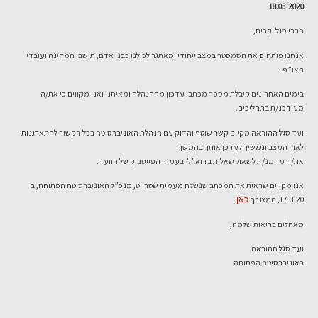
18.03.2020
חברי סגל יקרים,
אנחנו פותחים את הסמסטר במצב ייחודי ומאתגר לכולנו כבני אדם, תושבי המדינה ועובדי
האו”פ.
בימים האחרונים קיבלת מספר מכתבי עדכון מההנהלה ומאיתנו ואנו מקווים כי את/ה
מעודכנ/ת בתהליכים.
ועד סגל ההוראה מקיים קשר שוטף והדוק עם הנהלת האוניברסיטה בכל הקשור להתארגנות
לאור המצב ונמשיך לעדכן אותך בהמשך.
את/ה מוזמנ/ת לשאול שאלות בדוא”ל ובעמוד הפייסבוק של הוועד.
אנו מקווים שראית את המכתב שנשלח מעמית שטרייט, מנכ”ל האוניברסיטה הפתוחה, ב
17.3.20, המצורף
.
כאן
מאחלים בריאות שלמה,
ועד סגל ההוראה
באוניברסיטה הפתוחה