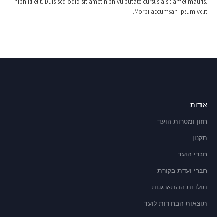
nibh id elit. Duis sed odio sit amet nibh vulputate cursus a sit amet mauris.
Morbi accumsan ipsum velit.
אודות
חזון ומטרות הועד
תקנון
חברי הועד
חברי ועדת בקורת
תולדות ההתארגנות
תוצאות הבחירות לועד