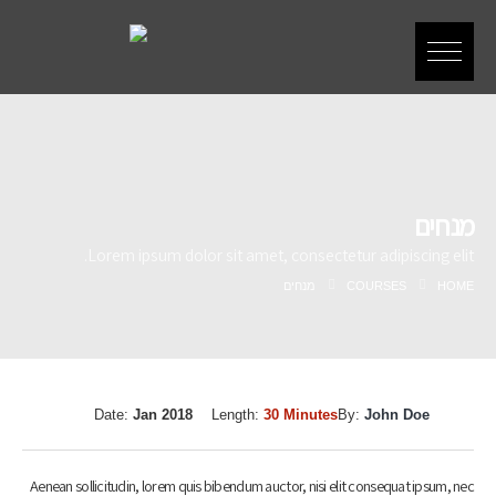
מנחים
Lorem ipsum dolor sit amet, consectetur adipiscing elit.
HOME
COURSES
מנחים
Date:
Jan 2018
Length:
30 Minutes
By:
John Doe
Aenean sollicitudin, lorem quis bibendum auctor, nisi elit consequat ipsum, nec