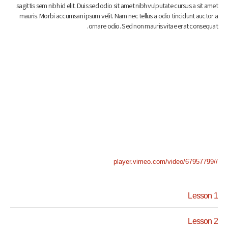
sagittis sem nibh id elit. Duis sed odio sit amet nibh vulputate cursus a sit amet
mauris. Morbi accumsan ipsum velit. Nam nec tellus a odio tincidunt auctor a
ornare odio. Sed non mauris vitae erat consequat.
//player.vimeo.com/video/67957799
Lesson 1
Lesson 2