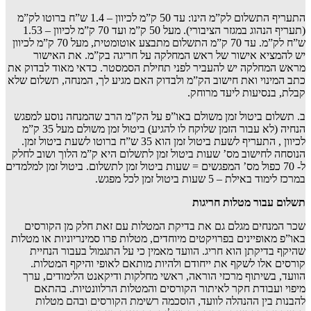
התעריף התשלום לק”מ הינו: עד 50 ק”מ לכיוון – 1.4 ש”ח ברוטו לק”מ
(תעריף הנהוג במגזר הציבורי). מעל 50 ק”מ ועד 70 ק”מ לכיוון – 1.53
ש”ח לק”מ. עד 70 ק”מ התשלום מתבצע אוטומטית, מעל 70 ק”מ לכיוון
יש להמציא אישור של ראש המחלקה על חריגה בק”מ. את האישור
מראש המחלקה יש להעביר לפני תחילת הסמסטר. כדאי מאוד לבדוק את
כתב המינוי ואת חישוב הק”מ ולבדוק האם מגיע לך, המנחה, תשלום שלא
קבלת, בנסיעות ליעד מרוחק.
ב. תשלום ביטול זמן משולם באו”פ על הק”מ הרב שהמנחה נוסע למפגש
הנחיה (לא עבור הזמן שלוקח לו להגיע) ביטול זמן משולם מעל 35 ק”מ
לכיוון , התעריף לשעת ביטול זמן הוא 35 ש”ח ברוטו לשעת ביטול זמן.
הנוסחה לחישוב מס’ שעות ביטול זמן לתשלום היא ק”מ הלוך ושוב לחלק
ל- 70 כפול מס’ המפגשים = שעות ביטול זמן לתשלום. ביטול זמן למלמדים
במרכז לימוד באילת – 5 שעות ביטול זמן לכל מפגש.
תשלום עבור מטלות חריגות
שכר המנחים מגלם גם את בדיקת המטלות עם זאת חלק מן הקורסים
באו”פ מאופיינים בפרויקטים מיוחדים, מטלות פרו סמינריוניות או מטלות
שהיקף בדיקתן הוא חריג. הוועד מאמין כי על התגמול בעבור הנחיית
קורסים אלו לשקף את ייחודם ולהיות מותאם לאופי והיקף המטלות.
הוועד, בשיתוף מרכזי הוראה, ראשי מחלקות ודיקאנט הלימודים, ערך
מיפוי ועבודת חקר לאיתור הקורסים והמטלות הרלוונטיות. בהתאם
להבנות בין ההנהלה לוועד, הוסכמה רשימת הקורסים ובהם מטלות