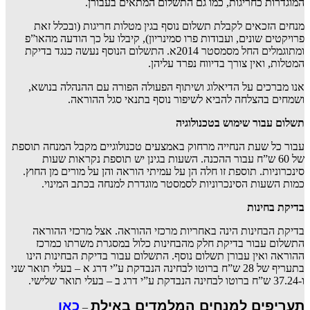
המוגדרות כחריגות, כמו גם התשלום המתאים בעבורן.
מנחים הזכאים לקבלת תשלום נוסף בגין מטלות חריגות (ובכלל זאת
פרויקטים שונים, ועבודות פרו סמינריון), קיבלו על כך הודעה מהאו”פ
ומתוגמלים החל מסמסטר 2014א. התשלום הנוסף נעשה כנגד בדיקת
המטלות, ואין צורך בדיווח נפרד עליהן.
אנו מברכים על הדיאלוג ושיתוף הפעולה הפורה עם ההנהלה בנושא,
ושמחים בהצלחה להביא לשיפור נוסף בתנאי סגל ההוראה.
תשלום עבור שימוש בטכנולוגיה
עבור כל שעת הנחייה מרחוק באמצעים טכנולוגיים מקבל המנחה תוספת
של 60 ש”ח עבור ההכנה. השעות בגינן יש תוספת נקראות שעות
סינכרוניות. תוספת זו חלה הן על עמיתי הוראה והן על מורים מן החוץ.
כמות השעות הסינכרוניות לסמסטר מוגדרת למנחה בכתב המינוי.
בדיקת בחינות
בדיקת הבחינות הינה באחריות מרכזי ההוראה. אצל מרכזי ההוראה
התשלום עבור בדיקת חלק מהבחינות כלול במסגרת משרתו כמרכז
ההוראה ואין עבורן תשלום נוסף. התשלום עבור בדיקת הבחינות הינו
בתעריף של 28 ש”ח ברוטו לבחינה הנבדקת ע”י דרג א – בעלי תואר שני
ו-37.24 ש”ח ברוטו לבחינה הנבדקת ע”י דרג ב – בעלי תואר שלישי.
תעריפים למנחים המלמדים באילת
כאן
–