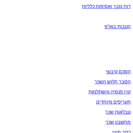
דוח גזבר ואסיפות כלליות
הטבות ומבצעים
הטבות באו”פ
תעקבו אחרינו בפייסבוק / וואטסאפ / יוטיוב
שכר
הסכם קיבוצי
הסבר תלוש השכר
קרן פנסיה והשתלמות
תעריפים מיוחדים
טבלאות שכר
מחשבון שכר
כתב מינוי