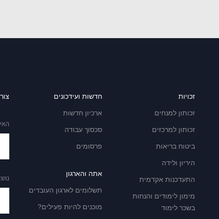
זכויות
חדשות ועידכונים
צור
זכותון למנחים
ארכיון חדשות
האימ
זכותון למרכזים
סכסוך עבודה
ביטוח בריאות
פרסומים
היריון ולידה
אתה והארגון
נושא
התעדכנות אקדמית
תשלומים לארגון העובדים
מימון לימודים והנחות
מוכנים להיות פעילים?
בשכר לימוד