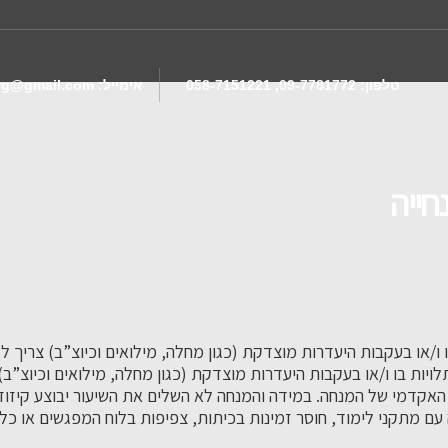
טלפון:
09-7781772, 058-7151221
אימייל:
rg@gmail.com
חייה
 ו/או בעקבות היעדרות מוצדקת (כגון מחלה, מילואים וכיוצ”ב) צריך ל
ויות בו ו/או בעקבות היעדרות מוצדקת (כגון מחלה, מילואים וכיוצ”ב
ח ללא הבחנה בדרוג האקדמי של המנחה. במידה והמנחה לא השלים את השיעור יבוצ
עם מתקני לימוד, חוסר זמינות בכיתות, צפיפות בלוח המפגשים או כל