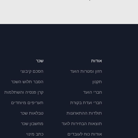
אודות
שכר
חזון ומטרות הועד
הסכם קיבוצי
תקנון
הסבר תלוש השכר
חברי הועד
קרן פנסיה והשתלמות
חברי ועדת בקורת
תעריפים מיוחדים
תולדות ההתארגנות
טבלאות שכר
תוצאות הבחירות לועד
מחשבון שכר
אודות כוח לעובדים
כתב מינוי