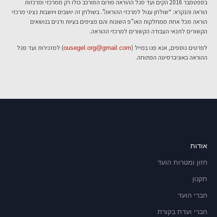
בספטמבר 2016 הקים ועד סגל ההוראה פורום המורכב כולו רק ממרכזי ומרכזות
הוראה והנקרא: “שולחן עגול למרכזי ההוראה”. בשולחן זה יושבים ויושבות נציגי מרכזי
הוראה מכל אחת ממחלקות האו”פ השונות והם מציפים בעיות ודנים בנושאים
הקשורים לתנאי העבודה הקשורים למרכזי ההוראה.
לפרטים נוספים, אנא פנו במייל (
) למזכירות ועד סגל
ousegel.org@gmail.com
ההוראה באוניברסיטה הפתוחה.
אודות
חזון ומטרות הועד
תקנון
חברי הועד
חברי ועדת בקורת