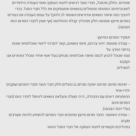
שנתיים. כחלק מהסגל, חברי הועד רגישים לתנאי העסקה ואופי העבודה הייחודיים
לאוניברסיטה הפתוחה ומטפלים בנושאים שמעסיקים את כלל חברי הסגל. בכדי
להציף כמה שיותר נושאים שדורשים תשומת לב ולהקל על עומס העבודה אנו נעזרים
בפורום מייעץ שמהווה חלק מתהליך קבלת ההחלטות (אף שאין לחברי הפורום זכות
הצבעה).
תפקיד הפורום המייעץ:
– עבודה שוטפת: זיהוי צרכים, מיפוי נושאים, קשר למרכזי לימוד ואוכלוסיות שונות
ברחבי הארץ. על
מנת שנוכל להגיע לכמה שיותר אוכלוסיות מנחים בעלי אופי אחיד ומכלל האזורים אנו
זקוקים
לפעילים.
– ישיבות פורום: פורמט ישיבה מורחב בו נוטלים חלק חברי הועד וחברי הפורום ועוקבים
יחדיו אחר
התפתחות דיונים עם ההנהלה, דרכי פעולה והעלאת נושאים לטיפול לסדר היום (חברי
הפורום אינם
בעלי זכות הצבעה).
– עמדת השפעה- כחבר פורום מייעץ מוזמנים חברי הפורום להשפיע ולהיות מעורבים
מקרוב
בתהליכים הקשורים לתנאי העסקה של חברי הסגל הזוטר.